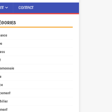
NT
CONTACT
ÉGORIES
rance
ue
ess
t
tomonnaie
e
ce
cement
ilier
ement