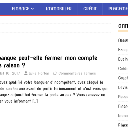
FINANCE
IMMOBILIER
CRÉDIT
PLACEME
CAT
Assu
Banq
banque peut-elle fermer mon compte
Busin
s raison ?
Crédi
llet 10, 2017
Luke Horton
Commentaires fermés
Cryp
avez qualifié votre banquier d’incompétent, avez claqué la
Devis
 de son bureau avant de partir furieusement et c’est vous qui
voyez aujourd’hui fermer la porte au nez ? Vous recevez un
Finan
ier vous informant
[…]
Finan
Immob
Plac