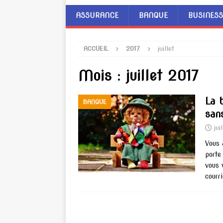
ASSURANCE
BANQUE
BUSINESS
ACCUEIL
2017
juillet
Mois :
juillet 2017
La 
BANQUE
san
jui
Vous 
porte
vous 
courr