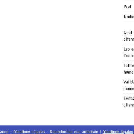
Pret
Tradi
Quel 
alter
Les e
l’ent
Lettr
humai
Valid
mome
Évite
alter
nance - Mentions Légales - Reproduction non autorisée
|
Mentions légales