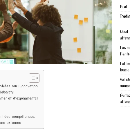
Pret
Tradi
Quel 
alter
Les e
l’ent
Lettr
humai
Valid
mome
trées sur l’innovation
llaboratif
Évite
imer et d’expérimenter
alter
ment des compétences
ions externes