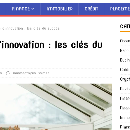
FINANCE
IMMOBILIER
CRÉDIT
PLACEME
CAT
e d’innovation : les clés du succès
Assu
’innovation : les clés du
Banq
Busin
Crédi
ss
Commentaires fermés
Cryp
Devis
Finan
Finan
Immob
Plac