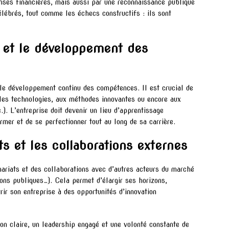
ses financières, mais aussi par une reconnaissance publique
élébrés, tout comme les échecs constructifs : ils sont
n et le développement des
le développement continu des compétences. Il est crucial de
les technologies, aux méthodes innovantes ou encore aux
). L’entreprise doit devenir un lieu d’apprentissage
rmer et de se perfectionner tout au long de sa carrière.
ts et les collaborations externes
enariats et des collaborations avec d’autres acteurs du marché
ions publiques…). Cela permet d’élargir ses horizons,
ir son entreprise à des opportunités d’innovation
ion claire, un leadership engagé et une volonté constante de