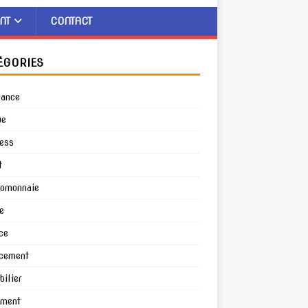
NT
CONTACT
ÉGORIES
rance
ue
ess
t
tomonnaie
e
ce
cement
ilier
ement