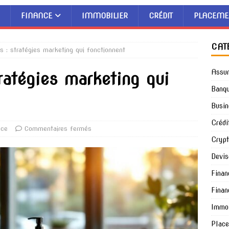
FINANCE
IMMOBILIER
CRÉDIT
PLACEME
CAT
s : stratégies marketing qui fonctionnent
Assu
ratégies marketing qui
Banq
Busin
Crédi
nce
Commentaires fermés
Cryp
Devis
Finan
Finan
Immob
Plac