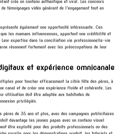
enfant crée un contenu authentique et viral. Les concours
de témoignages vidéo génèrent de l’engagement tout en
représente également une opportunité intéressante. Ces
 que les mamans influenceuses, apportent une crédibilité et
 Leur expertise dans la conciliation vie professionnelle-vie
derne résonnent fortement avec les préoccupations de leur
digitaux et expérience omnicanale
ltiples pour toucher efficacement la cible fête des pères, à
que canal et de créer une expérience fluide et cohérente. Les
ur utilisation doit être adaptée aux habitudes de
nexion privilégiés.
s pères de 35 ans et plus, avec des campagnes publicitaires
éduit davantage les jeunes papas avec un contenu visuel
 peut être exploité pour des produits professionnels ou des
be excelle pour les démonstrations produit, les tutoriels et