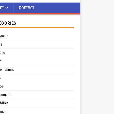
NT
CONTACT
ÉGORIES
rance
ue
ess
t
tomonnaie
e
ce
cement
ilier
ement