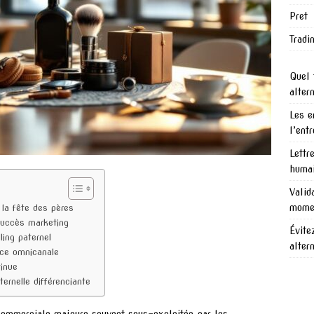
Pret
Tradi
Quel 
alter
Les e
l’ent
Lettr
humai
Valid
mome
la fête des pères
succès marketing
Évite
ling paternel
alter
nce omnicanale
inue
ernelle différenciante