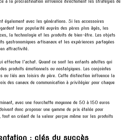
e à la procrastination influence directement les stratégies de
nt également avec les générations. Si les accessoires
 gardent leur popularité auprès des pères plus âgés, les
ces, la technologie et les produits de bien-être. Les objets
its gastronomiques artisanaux et les expériences partagées
en attractivité.
ui effectue l’achat. Quand ce sont les enfants adultes qui
 des produits émotionnels ou nostalgiques. Les conjointes
 ou liés aux loisirs du père. Cette distinction influence la
oix des canaux de communication à privilégier pour chaque
erminant, avec une fourchette moyenne de 50 à 150 euros
s doivent donc proposer une gamme de prix étalée pour
, tout en créant de la valeur perçue même sur les produits
entation : clés du succès