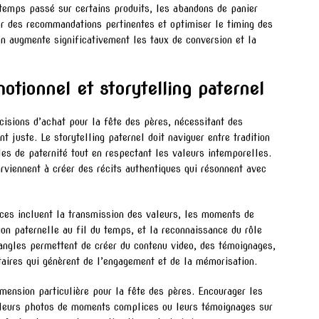
 temps passé sur certains produits, les abandons de panier
er des recommandations pertinentes et optimiser le timing des
n augmente significativement les taux de conversion et la
tionnel et storytelling paternel
cisions d’achat pour la fête des pères, nécessitant des
t juste. Le storytelling paternel doit naviguer entre tradition
es de paternité tout en respectant les valeurs intemporelles.
rviennent à créer des récits authentiques qui résonnent avec
ces incluent la transmission des valeurs, les moments de
ion paternelle au fil du temps, et la reconnaissance du rôle
angles permettent de créer du contenu video, des témoignages,
taires qui génèrent de l’engagement et de la mémorisation.
ension particulière pour la fête des pères. Encourager les
s, leurs photos de moments complices ou leurs témoignages sur