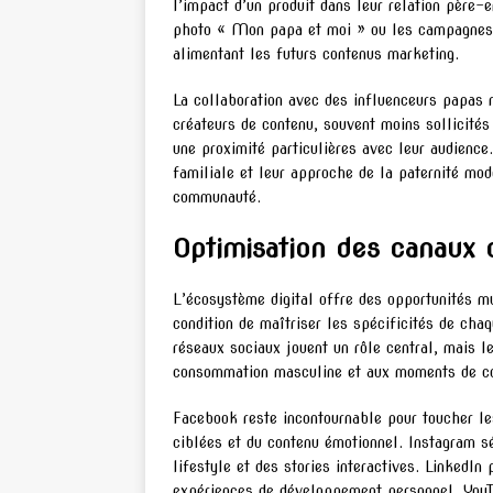
l’impact d’un produit dans leur relation père-
photo « Mon papa et moi » ou les campagnes 
alimentant les futurs contenus marketing.
La collaboration avec des influenceurs papas 
créateurs de contenu, souvent moins sollicités
une proximité particulières avec leur audience.
familiale et leur approche de la paternité mo
communauté.
Optimisation des canaux 
L’écosystème digital offre des opportunités mu
condition de maîtriser les spécificités de cha
réseaux sociaux jouent un rôle central, mais le
consommation masculine et aux moments de con
Facebook reste incontournable pour toucher le
ciblées et du contenu émotionnel. Instagram s
lifestyle et des stories interactives. LinkedIn
expériences de développement personnel. YouTu