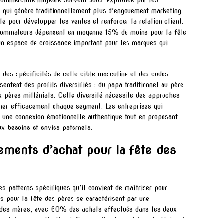
 commerciale majeure souvent sous-exploitée par les
s qui génère traditionnellement plus d’engouement marketing,
le pour développer les ventes et renforcer la relation client.
nsommateurs dépensent en moyenne 15% de moins pour la fête
un espace de croissance important pour les marques qui
 des spécificités de cette cible masculine et des codes
sentent des profils diversifiés : du papa traditionnel au père
 pères millénials. Cette diversité nécessite des approches
cher efficacement chaque segment. Les entreprises qui
r une connexion émotionnelle authentique tout en proposant
ux besoins et envies paternels.
ments d’achat pour la fête des
s patterns spécifiques qu’il convient de maîtriser pour
 pour la fête des pères se caractérisent par une
te des mères, avec 60% des achats effectués dans les deux