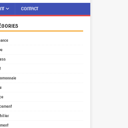
NT
CONTACT
ÉGORIES
rance
ue
ess
t
tomonnaie
e
ce
cement
ilier
ement