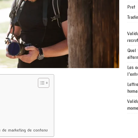
Pret
Tradi
Valid
recru
Quel 
alter
Les e
l’ent
Lettr
humai
Valid
mome
le de marketing de contenu