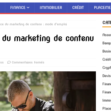
FINANCE
IMMOBILIER
CRÉDIT
PLACEME
CAT
vice du marketing de contenu : mode d’emploi
Assu
e du marketing de contenu
Banq
Busin
Crédi
ess
Commentaires fermés
Cryp
Devis
Finan
Finan
Immob
Plac