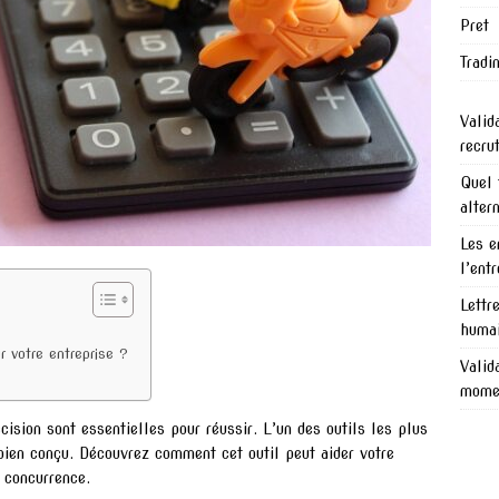
Pret
Tradi
Valid
recru
Quel 
alter
Les e
l’ent
Lettr
humai
 votre entreprise ?
Valid
mome
cision sont essentielles pour réussir. L’un des outils les plus
bien conçu. Découvrez comment cet outil peut aider votre
 concurrence.