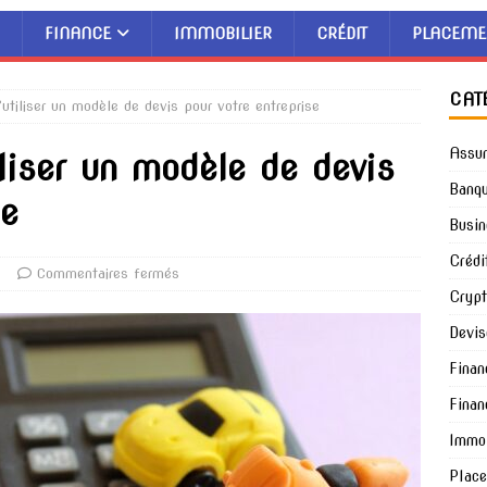
FINANCE
IMMOBILIER
CRÉDIT
PLACEME
CAT
utiliser un modèle de devis pour votre entreprise
Assu
liser un modèle de devis
Banq
se
Busin
Crédi
s
Commentaires fermés
Cryp
Devis
Finan
Finan
Immob
Plac