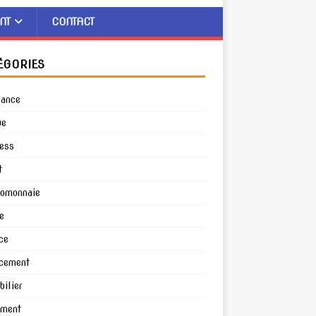
NT
CONTACT
ÉGORIES
rance
ue
ess
t
tomonnaie
e
ce
cement
ilier
ement