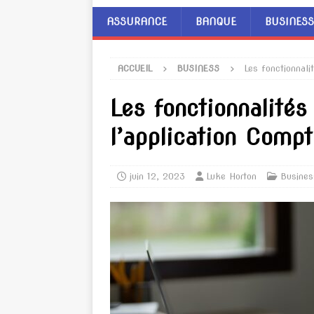
ASSURANCE
BANQUE
BUSINESS
ACCUEIL
BUSINESS
Les fonctionnali
Les fonctionnalités
l’application Compt
juin 12, 2023
Luke Horton
Busines