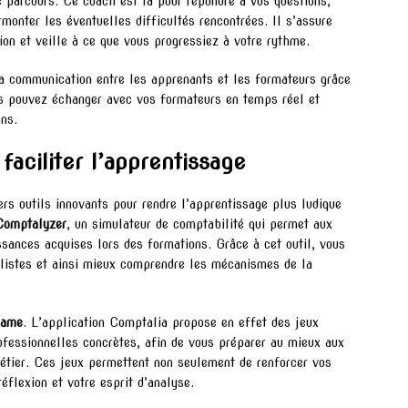
e parcours. Ce coach est là pour répondre à vos questions,
monter les éventuelles difficultés rencontrées. Il s’assure
on et veille à ce que vous progressiez à votre rythme.
 la communication entre les apprenants et les formateurs grâce
us pouvez échanger avec vos formateurs en temps réel et
ons.
faciliter l’apprentissage
rs outils innovants pour rendre l’apprentissage plus ludique
Comptalyzer
, un simulateur de comptabilité qui permet aux
sances acquises lors des formations. Grâce à cet outil, vous
alistes et ainsi mieux comprendre les mécanismes de la
game
. L’application Comptalia propose en effet des jeux
ofessionnelles concrètes, afin de vous préparer au mieux aux
métier. Ces jeux permettent non seulement de renforcer vos
flexion et votre esprit d’analyse.