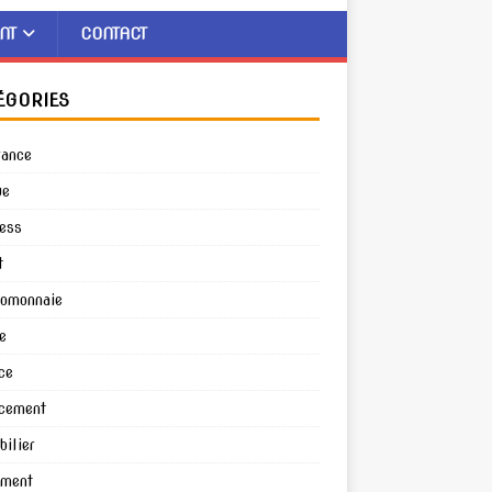
NT
CONTACT
ÉGORIES
rance
ue
ess
t
tomonnaie
e
ce
cement
ilier
ement