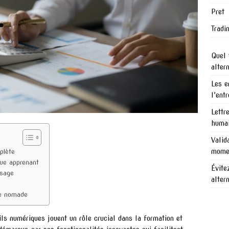
Pret
Tradi
Quel 
alter
Les e
l’ent
Lettr
humai
Valid
mome
plète
ue apprenant
Évite
ssage
alter
ge nomade
ls numériques jouent un rôle crucial dans la formation et