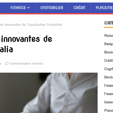
FINANCE
IMMOBILIER
CRÉDIT
PLACEME
CAT
tés innovantes de l’application Comptalia
Assu
 innovantes de
Banq
alia
Busin
Crédi
s
Commentaires fermés
Cryp
Devis
Finan
Finan
Immob
Plac