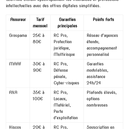
intellectuelles avec des offres digitales simplifiées.
Assureur
Tarif
Garanties
Points forts
mensuel
principales
Groupama
25€ à
RC Pro,
Réseau d’agences
80€
Protection
étendu,
juridique,
accompagnement
Multirisque
personnalisé
MAAF
30€ à
RC Pro,
Garanties
90€
Défense
modulables,
pénale,
assistance
Cyber-risques
24h/24
AXA
35€ à
RC Pro,
Plafonds élevés,
100€
Locaux,
options
Matériel,
nombreuses
Perte
d’exploitation
Hiscox
20€ à
RC Pro,
Souscription en