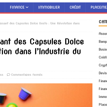
FINANCE
IMMOBILIER
CRÉDIT
PLACEME
CAT
rissant des Capsules Dolce Gusto : Une Révolution dans
Assu
sant des Capsules Dolce
Banq
ion dans l’Industrie du
Busin
Crédi
Cryp
Devis
ess
Commentaires fermés
Finan
Finan
Immob
Plac