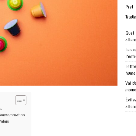
Pret
Tradi
Quel 
alter
Les e
l’ent
Lettr
humai
Valid
mome
Évite
alter
s
 Consommation
alais