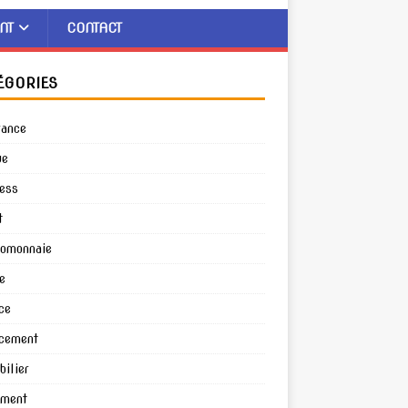
NT
CONTACT
ÉGORIES
rance
ue
ess
t
tomonnaie
e
ce
cement
ilier
ement