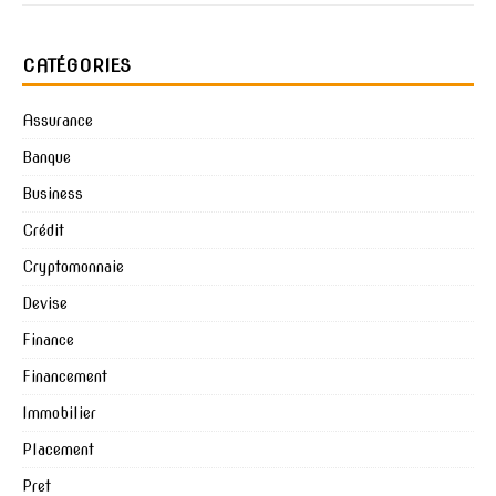
CATÉGORIES
Assurance
Banque
Business
Crédit
Cryptomonnaie
Devise
Finance
Financement
Immobilier
Placement
Pret