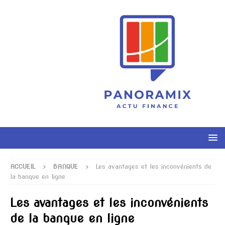
ACCUEIL
BANQUE
Les avantages et les inconvénients de
la banque en ligne
Les avantages et les inconvénients
de la banque en ligne