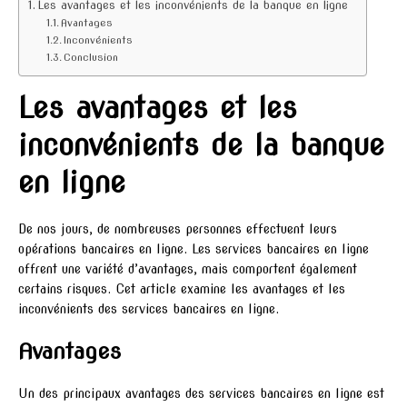
Les avantages et les inconvénients de la banque en ligne
Avantages
Inconvénients
Conclusion
Les avantages et les
inconvénients de la banque
en ligne
De nos jours, de nombreuses personnes effectuent leurs
opérations bancaires en ligne. Les services bancaires en ligne
offrent une variété d’avantages, mais comportent également
certains risques. Cet article examine les avantages et les
inconvénients des services bancaires en ligne.
Avantages
Un des principaux avantages des services bancaires en ligne est