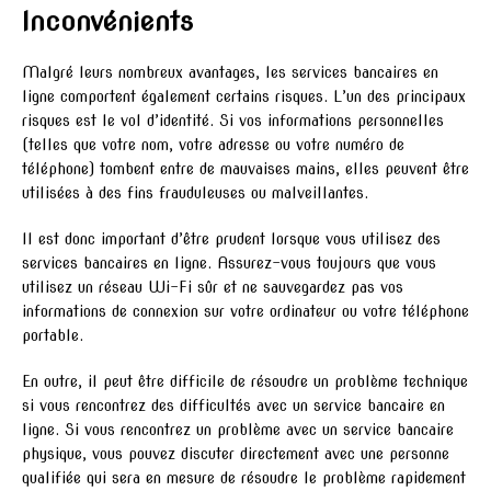
Inconvénients
Malgré leurs nombreux avantages, les services bancaires en
ligne comportent également certains risques. L’un des principaux
risques est le vol d’identité. Si vos informations personnelles
(telles que votre nom, votre adresse ou votre numéro de
téléphone) tombent entre de mauvaises mains, elles peuvent être
utilisées à des fins frauduleuses ou malveillantes.
Il est donc important d’être prudent lorsque vous utilisez des
services bancaires en ligne. Assurez-vous toujours que vous
utilisez un réseau Wi-Fi sûr et ne sauvegardez pas vos
informations de connexion sur votre ordinateur ou votre téléphone
portable.
En outre, il peut être difficile de résoudre un problème technique
si vous rencontrez des difficultés avec un service bancaire en
ligne. Si vous rencontrez un problème avec un service bancaire
physique, vous pouvez discuter directement avec une personne
qualifiée qui sera en mesure de résoudre le problème rapidement