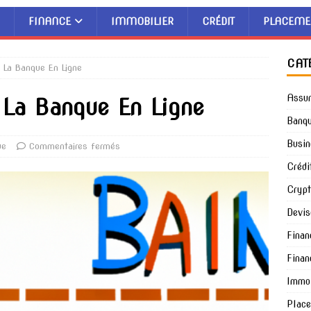
FINANCE
IMMOBILIER
CRÉDIT
PLACEME
CAT
à La Banque En Ligne
Assu
 La Banque En Ligne
Banq
Busin
ue
Commentaires fermés
Crédi
Cryp
Devis
Finan
Finan
Immob
Plac