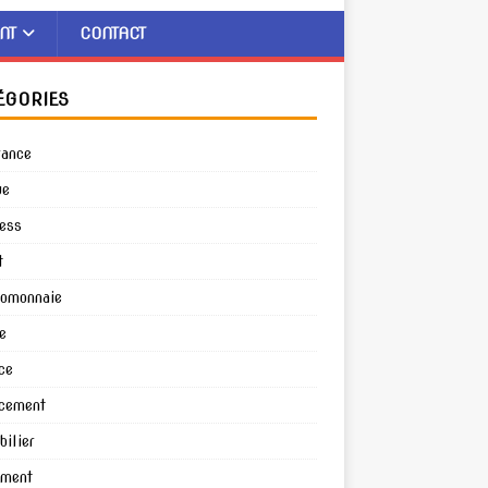
NT
CONTACT
ÉGORIES
rance
ue
ess
t
tomonnaie
e
ce
cement
ilier
ement