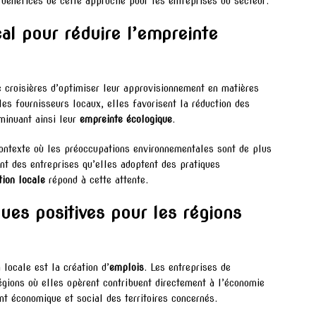
 bénéfices de cette approche pour les entreprises du secteur.
al pour réduire l’empreinte
 croisières d’optimiser leur approvisionnement en matières
 les fournisseurs locaux, elles favorisent la réduction des
minuant ainsi leur
empreinte écologique
.
contexte où les préoccupations environnementales sont de plus
t des entreprises qu’elles adoptent des pratiques
tion locale
répond à cette attente.
es positives pour les régions
 locale est la création d’
emplois
. Les entreprises de
régions où elles opèrent contribuent directement à l’économie
nt économique et social des territoires concernés.