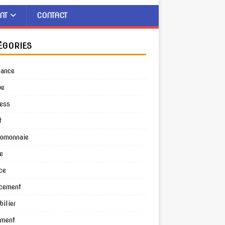
NT
CONTACT
ÉGORIES
rance
ue
ess
t
tomonnaie
e
ce
cement
ilier
ement