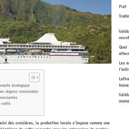
Pret
Tradi
Valid
recru
Quel 
alter
Les e
l’ent
Lettr
humai
preinte écologique
es régions concernées
Valid
érenciantes
mome
 coûts
lui des croisières, la production locale s’impose comme une