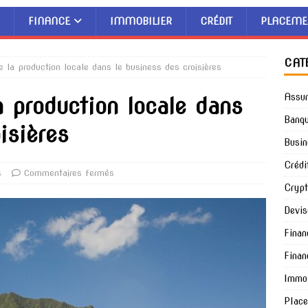
FINANCE
IMMOBILIER
CRÉDIT
PLACEME
CAT
 la production locale dans le business des croisières
Assu
a production locale dans
Banq
isières
Busin
Crédi
s
Commentaires fermés
Cryp
Devis
Finan
Finan
Immob
Plac