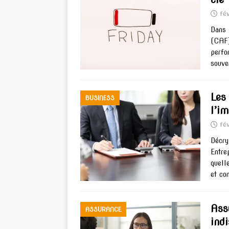
fé
Dans 
(CAF)
perfo
souve
Les
BUSINESS
l’i
fé
Décry
Entre
quell
et co
Ass
ASSURANCE
ind