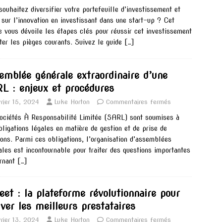
souhaitez diversifier votre portefeuille d’investissement et
 sur l’innovation en investissant dans une start-up ? Cet
le vous dévoile les étapes clés pour réussir cet investissement
iter les pièges courants. Suivez le guide
[…]
emblée générale extraordinaire d’une
L : enjeux et procédures
vrier 15, 2024
Luke Horton
Commentaires fermés
ociétés À Responsabilité Limitée (SARL) sont soumises à
bligations légales en matière de gestion et de prise de
ions. Parmi ces obligations, l’organisation d’assemblées
ales est incontournable pour traiter des questions importantes
rnant
[…]
eet : la plateforme révolutionnaire pour
uver les meilleurs prestataires
vrier 13, 2024
Luke Horton
Commentaires fermés