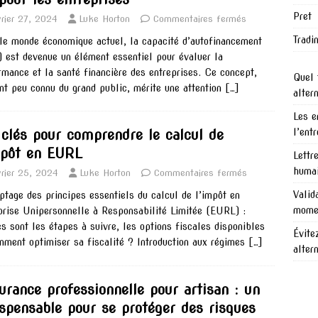
Pret
vrier 27, 2024
Luke Horton
Commentaires fermés
Tradi
le monde économique actuel, la capacité d’autofinancement
 est devenue un élément essentiel pour évaluer la
rmance et la santé financière des entreprises. Ce concept,
Quel 
nt peu connu du grand public, mérite une attention
[…]
alter
Les e
l’ent
 clés pour comprendre le calcul de
mpôt en EURL
Lettr
humai
vrier 25, 2024
Luke Horton
Commentaires fermés
Valid
ptage des principes essentiels du calcul de l’impôt en
mome
prise Unipersonnelle à Responsabilité Limitée (EURL) :
es sont les étapes à suivre, les options fiscales disponibles
Évite
mment optimiser sa fiscalité ? Introduction aux régimes
[…]
alter
urance professionnelle pour artisan : un
ispensable pour se protéger des risques