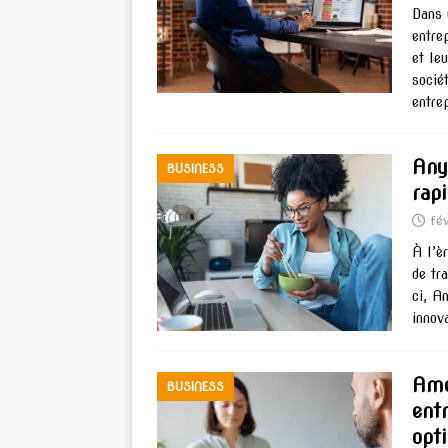
Dans 
entre
et le
socié
entre
Any
BUSINESS
rap
fé
À l’èr
de tr
ci, A
innov
Amé
BUSINESS
entr
opt