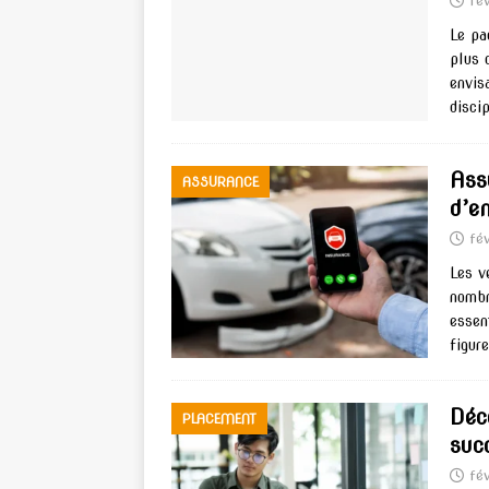
fé
Le pa
plus 
envis
discip
Ass
ASSURANCE
d’e
fév
Les v
nombr
essen
figur
Déc
PLACEMENT
suc
fé