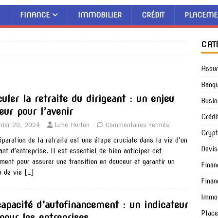
FINANCE
IMMOBILIER
CRÉDIT
PLACEME
CAT
Assu
Banq
uler la retraite du dirigeant : un enjeu
Busin
eur pour l’avenir
Crédi
vrier 29, 2024
Luke Horton
Commentaires fermés
Cryp
éparation de la retraite est une étape cruciale dans la vie d’un
Devis
ant d’entreprise. Il est essentiel de bien anticiper cet
ment pour assurer une transition en douceur et garantir un
Finan
u de vie
[…]
Finan
Immob
capacité d’autofinancement : un indicateur
Plac
 pour les entreprises