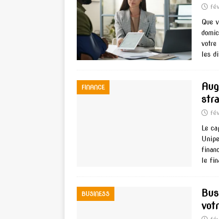
fé
Que v
domic
votre
les d
Aug
FINANCE
str
fé
Le ca
Unipe
finan
le fi
Bus
BUSINESS
votr