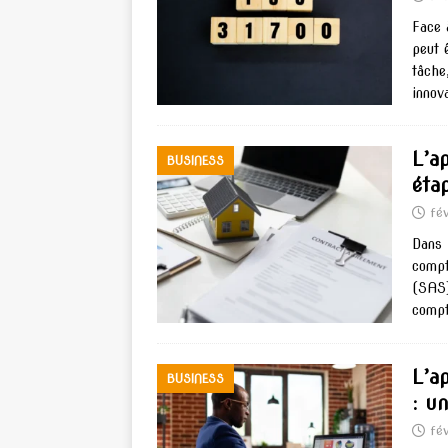
Face 
peut 
tâche
innov
L’a
BUSINESS
éta
fév
Dans 
compt
(SAS)
compt
L’a
BUSINESS
: u
fé