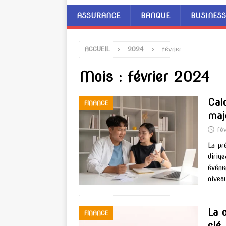
ASSURANCE
BANQUE
BUSINESS
ACCUEIL
2024
février
Mois :
février 2024
Calc
FINANCE
maj
fé
La pr
dirige
événe
nivea
La 
FINANCE
clé