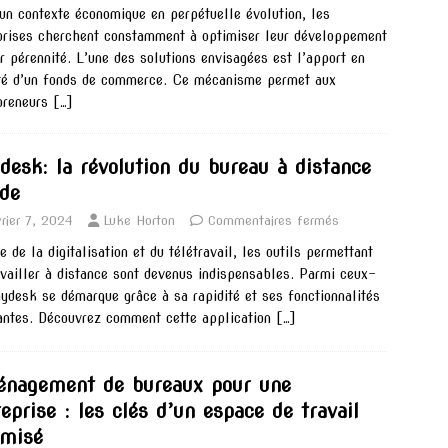
un contexte économique en perpétuelle évolution, les
prises cherchent constamment à optimiser leur développement
ur pérennité. L’une des solutions envisagées est l’apport en
té d’un fonds de commerce. Ce mécanisme permet aux
preneurs
[…]
desk: la révolution du bureau à distance
ide
vrier 7, 2024
Luke Horton
Commentaires fermés
e de la digitalisation et du télétravail, les outils permettant
availler à distance sont devenus indispensables. Parmi ceux-
nydesk se démarque grâce à sa rapidité et ses fonctionnalités
antes. Découvrez comment cette application
[…]
nagement de bureaux pour une
eprise : les clés d’un espace de travail
imisé