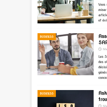
Vous 
miser
artic
et év
Ass
BUSINESS
SAR
fé
Les S
des o
décis
génér
conce
Ask
BUSINESS
tro
fé