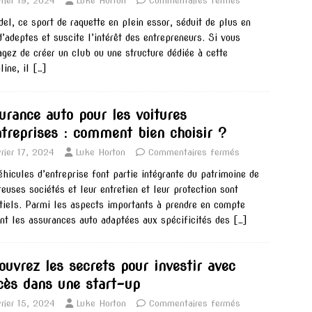
vrier 19, 2024
Luke Horton
Commentaires fermés
del, ce sport de raquette en plein essor, séduit de plus en
d’adeptes et suscite l’intérêt des entrepreneurs. Si vous
agez de créer un club ou une structure dédiée à cette
line, il
[…]
urance auto pour les voitures
ntreprises : comment bien choisir ?
rier 17, 2024
Luke Horton
Commentaires fermés
éhicules d’entreprise font partie intégrante du patrimoine de
euses sociétés et leur entretien et leur protection sont
tiels. Parmi les aspects importants à prendre en compte
ent les assurances auto adaptées aux spécificités des
[…]
ouvrez les secrets pour investir avec
cès dans une start-up
vrier 15, 2024
Luke Horton
Commentaires fermés