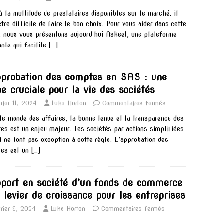
à la multitude de prestataires disponibles sur le marché, il
être difficile de faire le bon choix. Pour vous aider dans cette
, nous vous présentons aujourd’hui Askeet, une plateforme
ante qui facilite
[…]
pprobation des comptes en SAS : une
pe cruciale pour la vie des sociétés
rier 11, 2024
Luke Horton
Commentaires fermés
le monde des affaires, la bonne tenue et la transparence des
es est un enjeu majeur. Les sociétés par actions simplifiées
 ne font pas exception à cette règle. L’approbation des
es est un
[…]
pport en société d’un fonds de commerce
n levier de croissance pour les entreprises
vrier 9, 2024
Luke Horton
Commentaires fermés