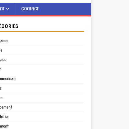
NT
CONTACT
ÉGORIES
rance
ue
ess
t
tomonnaie
e
ce
cement
ilier
ement