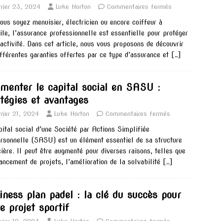
vrier 23, 2024
Luke Horton
Commentaires fermés
ous soyez menuisier, électricien ou encore coiffeur à
ile, l’assurance professionnelle est essentielle pour protéger
 activité. Dans cet article, nous vous proposons de découvrir
ifférentes garanties offertes par ce type d’assurance et
[…]
menter le capital social en SASU :
atégies et avantages
vrier 21, 2024
Luke Horton
Commentaires fermés
pital social d’une Société par Actions Simplifiée
rsonnelle (SASU) est un élément essentiel de sa structure
cière. Il peut être augmenté pour diverses raisons, telles que
nancement de projets, l’amélioration de la solvabilité
[…]
iness plan padel : la clé du succès pour
e projet sportif