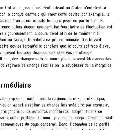
e flotte pas, car il est fixé suivant un étalon c’est-à-dire
par la banque centrale qui émet cette devise par exemple, le
tés monétaires est appelé le cours pivot ou parité fixe. En
érence autour duquel une certaine fourchette de fluctuation est
re rigoureusement le cours pivot afin de le maintenir à
 Pour ce faire, elle achète sa propre monnaie si elle veut
cette devise lorsqu’elle constate que le cours est trop élevé.
s doivent toujours disposer des réserves de change
ditions, des changements du cours pivot peuvent être accordés.
es de régimes de change fixe selon la souplesse de la marge de
rmédiaire
es deux grandes catégories de régimes de change classique,
 ce qu’on appelle régime de change intermédiaire par exemple,
nière générale, les autorités monétaires adoptent dans ce
arce qu’en pratique, le cours pivot est changé périodiquement
 économiques du pays concerné. Donc, l’abandon de la parité