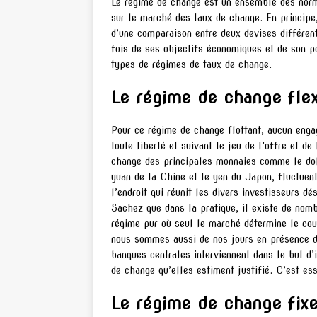
Le régime de change est un ensemble des norme
sur le marché des taux de change. En principe,
d’une comparaison entre deux devises différent
fois de ses objectifs économiques et de son po
types de régimes de taux de change.
Le régime de change flex
Pour ce régime de change flottant, aucun enga
toute liberté et suivant le jeu de l’offre et 
change des principales monnaies comme le doll
yuan de la Chine et le yen du Japon, fluctuen
l’endroit qui réunit les divers investisseurs d
Sachez que dans la pratique, il existe de nom
régime pur où seul le marché détermine le cour
nous sommes aussi de nos jours en présence d’
banques centrales interviennent dans le but d’
de change qu’elles estiment justifié. C’est es
Le régime de change fix