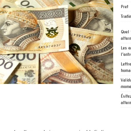
Pret
Tradi
Quel 
alter
Les e
l’ent
Lettr
humai
Valid
mome
Évite
alter