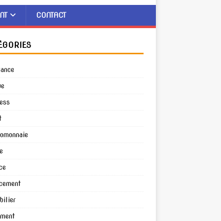
NT
CONTACT
ÉGORIES
rance
ue
ess
t
tomonnaie
e
ce
cement
ilier
ement