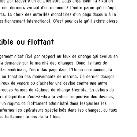
s par laquelle un ou plusieurs pays organisent la fixation
 ces derniers varient d’un moment à l’autre parce qu’il s’agit
es. Le choix des autorités monétaires d’un pays découle à la
sitionnement international. C’est pour cela qu’il existe divers
ible ou flottant
gement n’est fixé par rapport au taux de change qui évolue en
de la demande sur le marché des changes. Donc, le taux de
ar américain, l’euro des pays dans l’Union européenne, le
t en fonction des mouvements de marché. Ce dernier désigne
ésireux de vendre ou d’acheter une devise contre une autre.
breuses formes de régimes de change flexible. En dehors du
s d’équilibre c’est-à-dire la valeur respective des devises,
un régime de flottement administré dans lesquelles les
informer les opérateurs spécialisés dans les changes, du taux
sentiellement le cas de la Chine.
e