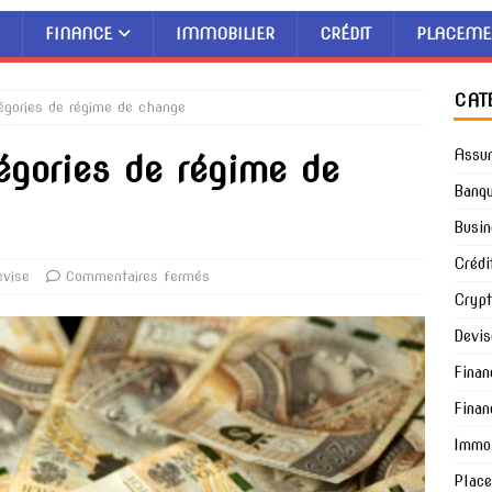
FINANCE
IMMOBILIER
CRÉDIT
PLACEME
CAT
tégories de régime de change
Assu
tégories de régime de
Banq
Busin
Crédi
evise
Commentaires fermés
Cryp
Devis
Finan
Finan
Immob
Plac